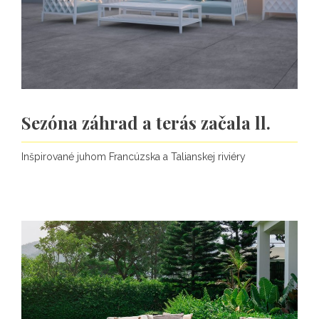
Sezóna záhrad a terás začala ll.
Inšpirované juhom Francúzska a Talianskej riviéry