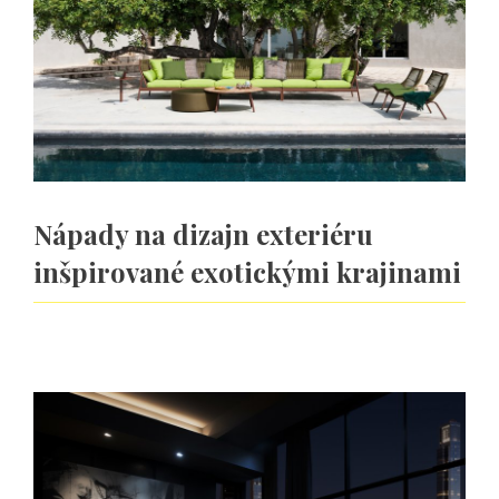
Nápady na dizajn exteriéru
inšpirované exotickými krajinami