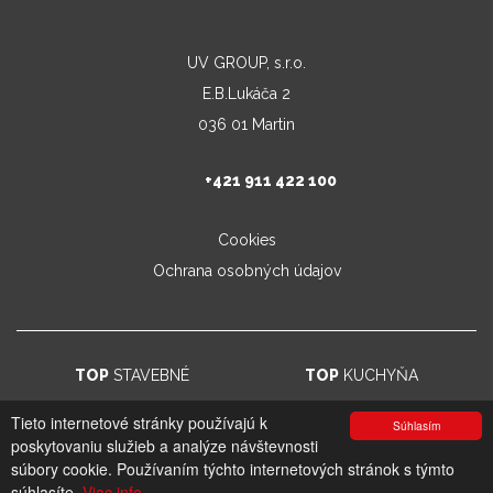
UV GROUP, s.r.o.
E.B.Lukáča 2
036 01 Martin
+421 911 422 100
Cookies
Ochrana osobných údajov
TOP
STAVEBNÉ
TOP
KUCHYŇA
Tieto internetové stránky používajú k
Súhlasím
poskytovaniu služieb a analýze návštevnosti
© 2026. UV GROUP s.r.o. |
Created by CTS Europe s.r.o.
súbory cookie. Používaním týchto internetových stránok s týmto
súhlasíte.
Viac info.