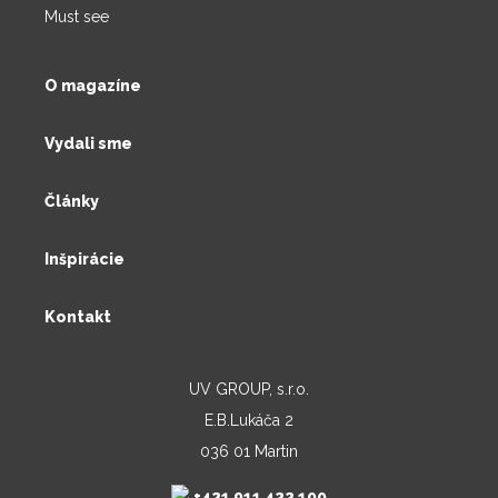
Must see
O magazíne
Vydali sme
Články
Inšpirácie
Kontakt
UV GROUP, s.r.o.
E.B.Lukáča 2
036 01 Martin
+421 911 422 100