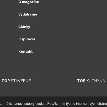
O magazíne
Vydali sme
Články
Inšpirácie
Kontakt
TOP
STAVEBNÉ
TOP
KUCHYŇA
© 2026. UV GROUP s.r.o. |
Created by CTS Europe s.r.o.
ýze návštevnosti súbory cookie. Používaním týchto internetových stráno