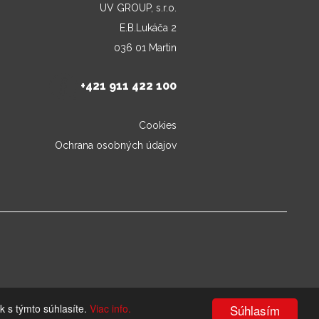
UV GROUP, s.r.o.
E.B.Lukáča 2
036 01 Martin
+421 911 422 100
Cookies
Ochrana osobných údajov
k s týmto súhlasíte.
Viac info.
Súhlasím