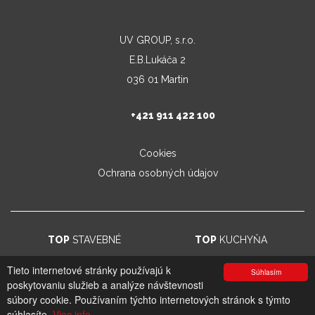
UV GROUP, s.r.o.
E.B.Lukáča 2
036 01 Martin
+421 911 422 100
Cookies
Ochrana osobných údajov
TOP
STAVEBNÉ
TOP
KUCHYŇA
Tieto internetové stránky používajú k
Súhlasím
poskytovaniu služieb a analýze návštevnosti
© 2026. UV GROUP s.r.o. |
Created by CTS Europe s.r.o.
súbory cookie. Používaním týchto internetových stránok s týmto
súhlasíte.
Viac info.