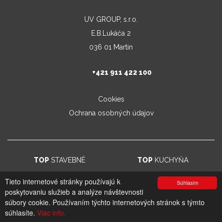
UV GROUP, s.r.o.
E.B.Lukáča 2
036 01 Martin
+421 911 422 100
Cookies
Ochrana osobných údajov
TOP
STAVEBNÉ
TOP
KUCHYŇA
Tieto internetové stránky používajú k
Súhlasím
poskytovaniu služieb a analýze návštevnosti
© 2026. UV GROUP s.r.o. |
Created by CTS Europe s.r.o.
súbory cookie. Používaním týchto internetových stránok s týmto
súhlasíte.
Viac info.