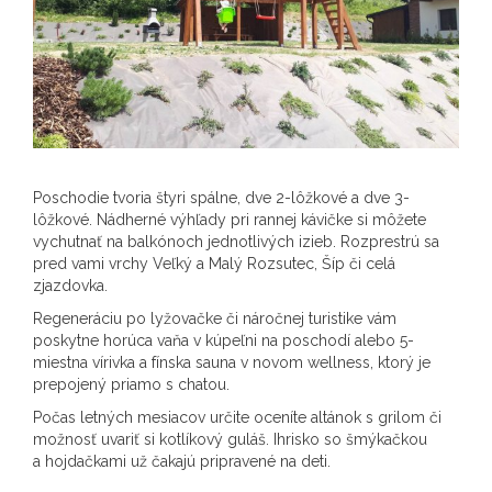
Poschodie tvoria štyri spálne, dve 2-lôžkové a dve 3-
lôžkové. Nádherné výhľady pri rannej kávičke si môžete
vychutnať na balkónoch jednotlivých izieb. Rozprestrú sa
pred vami vrchy Veľký a Malý Rozsutec, Šíp či celá
zjazdovka.
Regeneráciu po lyžovačke či náročnej turistike vám
poskytne horúca vaňa v kúpeľni na poschodí alebo 5-
miestna vírivka a fínska sauna v novom wellness, ktorý je
prepojený priamo s chatou.
Počas letných mesiacov určite oceníte altánok s grilom či
možnosť uvariť si kotlíkový guláš. Ihrisko so šmýkačkou
a hojdačkami už čakajú pripravené na deti.