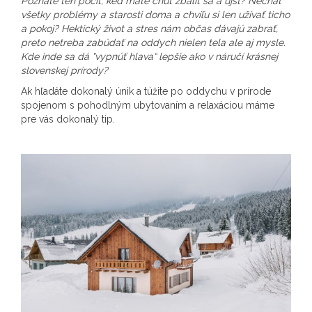
Poznáte ten pocit, keď máte chuť zbaliť sa a ujsť? Nechať
všetky problémy a starosti doma a chvíľu si len užívať ticho
a pokoj? Hektický život a stres nám občas dávajú zabrať,
preto netreba zabúdať na oddych nielen tela ale aj mysle.
Kde inde sa dá "vypnúť hlava“ lepšie ako v náručí krásnej
slovenskej prírody?
Ak hľadáte dokonalý únik a túžite po oddychu v prírode
spojenom s pohodlným ubytovaním a relaxáciou máme
pre vás dokonalý tip.