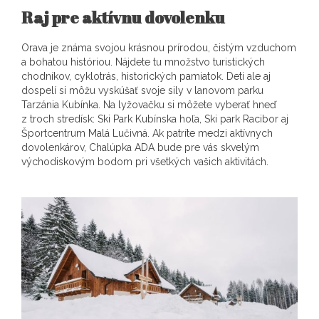
Raj pre aktívnu dovolenku
Orava je známa svojou krásnou prírodou, čistým vzduchom
a bohatou históriou. Nájdete tu množstvo turistických
chodníkov, cyklotrás, historických pamiatok. Deti ale aj
dospelí si môžu vyskúšať svoje sily v lanovom parku
Tarzánia Kubínka. Na lyžovačku si môžete vyberať hneď
z troch stredísk: Ski Park Kubínska hoľa, Ski park Racibor aj
Športcentrum Malá Lučivná. Ak patríte medzi aktívnych
dovolenkárov, Chalúpka ADA bude pre vás skvelým
východiskovým bodom pri všetkých vašich aktivitách.