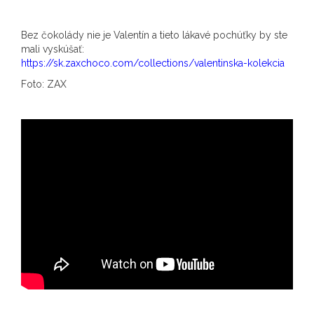
Bez čokolády nie je Valentín a tieto lákavé pochúťky by ste
mali vyskúšať:
https://sk.zaxchoco.com/collections/valentinska-kolekcia
Foto: ZAX