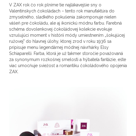
V ZAX rok čo rok plníme tie najlákavejšie sny o
Valentínskych čokoládach – tento rok manufaktúra do
zmyselného, ​​sladkého pokušenia zakomponuje nielen
vášeň pre čokoládu, ale aj ikonickú módnu farbu. Farebná
schéma dovolenkovej čokoládovej kolekcie evokuje
vzrušujúci moment v histórii módy umiestnením „šokujúcej
ružovej" do hlavnej úlohy, ktorej zrod v roku 1936 sa
pripisuje menu legendárnej módnej návrhárky Elsy
Schiaparelli. Farba, ktorá je už takmer storočie považovaná
za synonymum rozkošnej smelosti a hýbateľa fantázie, ešte
viac umocňuje sviežosť a romantiku čokoládového opojenia
ZAX.