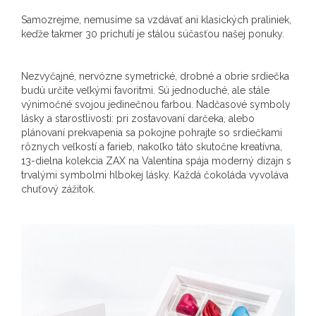
Samozrejme, nemusíme sa vzdávať ani klasických praliniek,
keďže takmer 30 príchutí je stálou súčasťou našej ponuky.
Nezvyčajné, nervózne symetrické, drobné a obrie srdiečka
budú určite veľkými favoritmi. Sú jednoduché, ale stále
výnimočné svojou jedinečnou farbou. Nadčasové symboly
lásky a starostlivosti: pri zostavovaní darčeka, alebo
plánovaní prekvapenia sa pokojne pohrajte so srdiečkami
rôznych veľkostí a farieb, nakoľko táto skutočne kreatívna,
13-dielna kolekcia ZAX na Valentína spája moderný dizajn s
trvalými symbolmi hlbokej lásky. Každá čokoláda vyvoláva
chuťový zážitok.