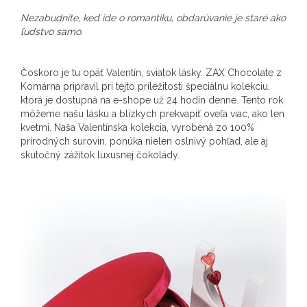
Nezabudnite, keď ide o romantiku, obdarúvanie je staré ako
ľudstvo samo.
Čoskoro je tu opäť Valentín, sviatok lásky. ZAX Chocolate z
Komárna pripravil pri tejto príležitosti špeciálnu kolekciu,
ktorá je dostupná na e-shope už 24 hodín denne. Tento rok
môžeme našu lásku a blízkych prekvapiť oveľa viac, ako len
kvetmi. Naša Valentínska kolekcia, vyrobená zo 100%
prírodných surovín, ponúka nielen oslnivý pohľad, ale aj
skutočný zážitok luxusnej čokolády.