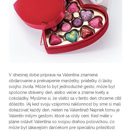
V dnešnej dobe príprava na Valentína znamená
obdarovanie a prekvapenie manželky, priateľky či lásky
svojho života. Môže to byť jednoduché gesto, môže byť
spoločne strávený deň, alebo večer a známe kvety a
čokoládky. Myslíme si, že všetci sa v tento deň chceme cítiť
dôležito. (Aj keď svoju vzájomnú náklonnosť by sme si mali
dokazovať každý deň, nielen na Valentína!) Napriek tomu je
Valentín milým gestom, ktoré sa vždy cení. Keď máte v
pláne osláviť Valentína so svojou drahou polovičkou, čo
môže byť lákavejším darčekom pre špeciálnu príležitosť