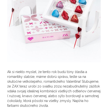
Ak si niekto myslel, že tento rok budú tóny šťastia a
romantiky slabšie, máme dobrú správu, tešte sa na
skutočne veľkolepého, romantického Valentína! Sľubujeme,
že ZAX teraz urobí zo sviatku 2024 nezabudnuteľný zážitok
vďaka svojej ideálnej kombinácii všetkých odtieňov červenej
( ružovej, krvavo červenej, alebo sýto bordovej) a samotnej
čokolády, ktorá pôsobí na všetky zmysly. Napĺňa ho
farbami skutočného života.