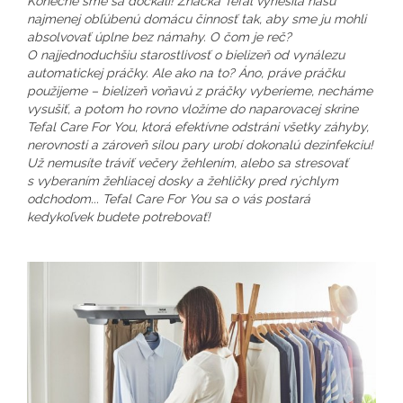
Konečne sme sa dočkali! Značka Tefal vyriešila našu
najmenej obľúbenú domácu činnosť tak, aby sme ju mohli
absolvovať úplne bez námahy. O čom je reč?
O najjednoduchšiu starostlivosť o bielizeň od vynálezu
automatickej práčky. Ale ako na to? Áno, práve práčku
použijeme – bielizeň voňavú z práčky vyberieme, necháme
vysušiť, a potom ho rovno vložíme do naparovacej skrine
Tefal Care For You, ktorá efektívne odstráni všetky záhyby,
nerovnosti a zároveň silou pary urobí dokonalú dezinfekciu!
Už nemusíte tráviť večery žehlením, alebo sa stresovať
s vyberaním žehliacej dosky a žehličky pred rýchlym
odchodom... Tefal Care For You sa o vás postará
kedykoľvek budete potrebovať!