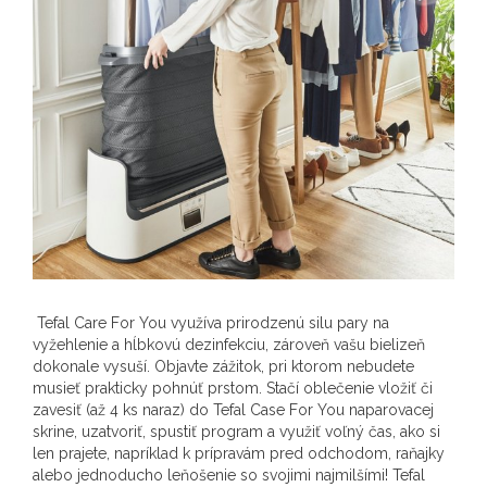
Tefal Care For You využíva prirodzenú silu pary na
vyžehlenie a hĺbkovú dezinfekciu, zároveň vašu bielizeň
dokonale vysuší. Objavte zážitok, pri ktorom nebudete
musieť prakticky pohnúť prstom. Stačí oblečenie vložiť či
zavesiť (až 4 ks naraz) do Tefal Case For You naparovacej
skrine, uzatvoriť, spustiť program a využiť voľný čas, ako si
len prajete, napríklad k prípravám pred odchodom, raňajky
alebo jednoducho leňošenie so svojimi najmilšími! Tefal