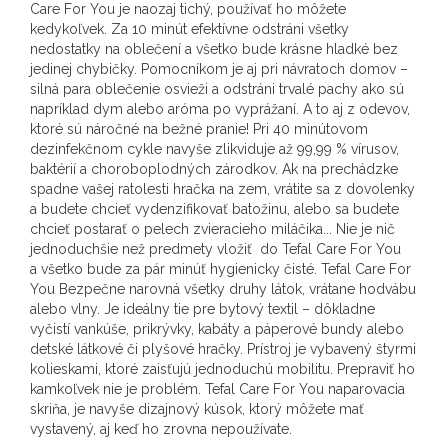
Care For You je naozaj tichý, používať ho môžete
kedykoľvek. Za 10 minút efektívne odstráni všetky
nedostatky na oblečení a všetko bude krásne hladké bez
jedinej chybičky. Pomocníkom je aj pri návratoch domov –
silná para oblečenie osvieži a odstráni trvalé pachy ako sú
napríklad dym alebo aróma po vyprážaní. A to aj z odevov,
ktoré sú náročné na bežné pranie! Pri 40 minútovom
dezinfekčnom cykle navyše zlikviduje až 99,99 % vírusov,
baktérií a choroboplodných zárodkov. Ak na prechádzke
spadne vašej ratolesti hračka na zem, vrátite sa z dovolenky
a budete chcieť vydenzifikovať batožinu, alebo sa budete
chcieť postarať o pelech zvieracieho miláčika... Nie je nič
jednoduchšie než predmety vložiť do Tefal Care For You
a všetko bude za pár minúť hygienicky čisté. Tefal Care For
You Bezpečne narovná všetky druhy látok, vrátane hodvábu
alebo vlny. Je ideálny tie pre bytový textil – dôkladne
vyčistí vankúše, prikrývky, kabáty a páperové bundy alebo
detské látkové či plyšové hračky. Prístroj je vybavený štyrmi
kolieskami, ktoré zaisťujú jednoduchú mobilitu. Prepraviť ho
kamkoľvek nie je problém. Tefal Care For You naparovacia
skriňa, je navyše dizajnový kúsok, ktorý môžete mať
vystavený, aj keď ho zrovna nepoužívate.