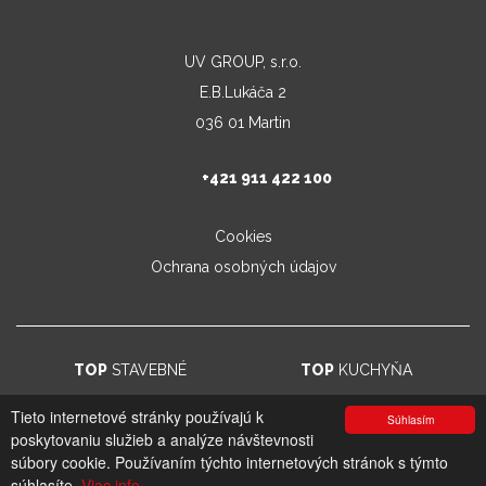
UV GROUP, s.r.o.
E.B.Lukáča 2
036 01 Martin
+421 911 422 100
Cookies
Ochrana osobných údajov
TOP
STAVEBNÉ
TOP
KUCHYŇA
Tieto internetové stránky používajú k
Súhlasím
poskytovaniu služieb a analýze návštevnosti
© 2026. UV GROUP s.r.o. |
Created by CTS Europe s.r.o.
súbory cookie. Používaním týchto internetových stránok s týmto
súhlasíte.
Viac info.