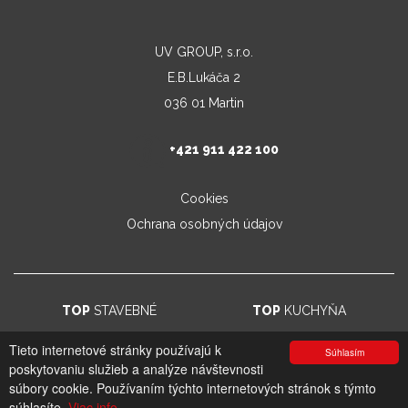
UV GROUP, s.r.o.
E.B.Lukáča 2
036 01 Martin
+421 911 422 100
Cookies
Ochrana osobných údajov
TOP
STAVEBNÉ
TOP
KUCHYŇA
Tieto internetové stránky používajú k
Súhlasím
poskytovaniu služieb a analýze návštevnosti
© 2026. UV GROUP s.r.o. |
Created by CTS Europe s.r.o.
súbory cookie. Používaním týchto internetových stránok s týmto
súhlasíte.
Viac info.