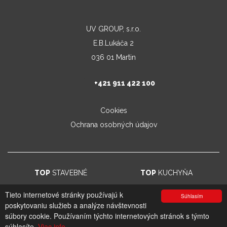
UV GROUP, s.r.o.
E.B.Lukáča 2
036 01 Martin
+421 911 422 100
Cookies
Ochrana osobných údajov
TOP
STAVEBNÉ
TOP
KUCHYŇA
Tieto internetové stránky používajú k
Súhlasím
poskytovaniu služieb a analýze návštevnosti
© 2026. UV GROUP s.r.o. |
Created by CTS Europe s.r.o.
súbory cookie. Používaním týchto internetových stránok s týmto
súhlasíte.
Viac info.