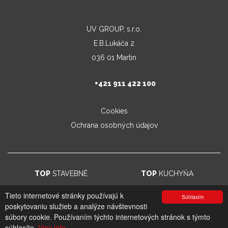
UV GROUP, s.r.o.
E.B.Lukáča 2
036 01 Martin
+421 911 422 100
Cookies
Ochrana osobných údajov
TOP
STAVEBNÉ
TOP
KUCHYŇA
Tieto internetové stránky používajú k
Súhlasím
poskytovaniu služieb a analýze návštevnosti
© 2026. UV GROUP s.r.o. |
Created by CTS Europe s.r.o.
súbory cookie. Používaním týchto internetových stránok s týmto
súhlasíte.
Viac info.