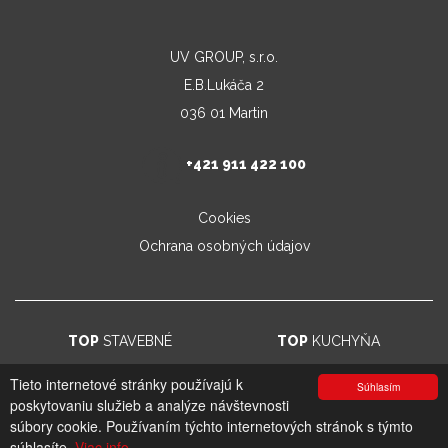
UV GROUP, s.r.o.
E.B.Lukáča 2
036 01 Martin
+421 911 422 100
Cookies
Ochrana osobných údajov
TOP
STAVEBNÉ
TOP
KUCHYŇA
Tieto internetové stránky používajú k
Súhlasím
poskytovaniu služieb a analýze návštevnosti
© 2026. UV GROUP s.r.o. |
Created by CTS Europe s.r.o.
súbory cookie. Používaním týchto internetových stránok s týmto
súhlasíte.
Viac info.