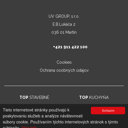
UV GROUP, s.r.o.
E.B.Lukáča 2
036 01 Martin
+421 911 422 100
Cookies
Ochrana osobných údajov
TOP
STAVEBNÉ
TOP
KUCHYŇA
Tieto internetové stránky používajú k
Súhlasím
poskytovaniu služieb a analýze návštevnosti
© 2026. UV GROUP s.r.o. |
Created by CTS Europe s.r.o.
súbory cookie. Používaním týchto internetových stránok s týmto
súhlasíte.
Viac info.