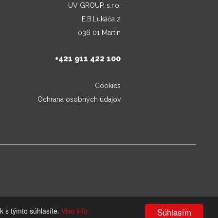
UV GROUP, s.r.o.
E.B.Lukáča 2
036 01 Martin
+421 911 422 100
Cookies
Ochrana osobných údajov
k s týmto súhlasíte.
Viac info.
Súhlasím