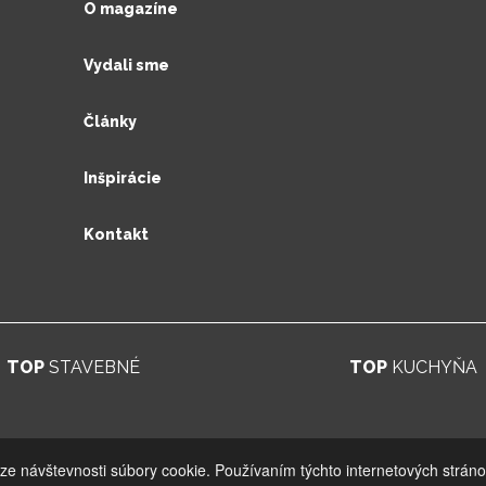
O magazíne
Vydali sme
Články
Inšpirácie
Kontakt
TOP
STAVEBNÉ
TOP
KUCHYŇA
© 2026. UV GROUP s.r.o. |
Created by CTS Europe s.r.o.
ýze návštevnosti súbory cookie. Používaním týchto internetových stráno