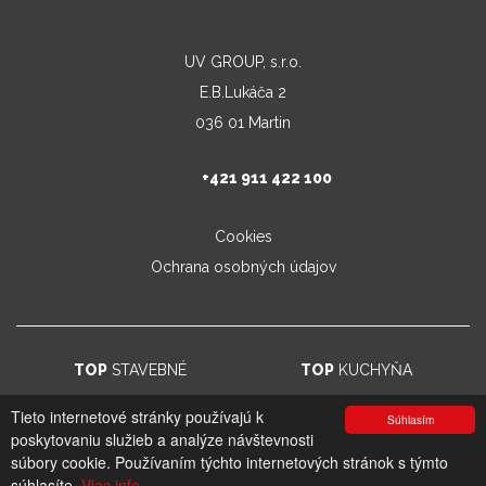
UV GROUP, s.r.o.
E.B.Lukáča 2
036 01 Martin
+421 911 422 100
Cookies
Ochrana osobných údajov
TOP
STAVEBNÉ
TOP
KUCHYŇA
Tieto internetové stránky používajú k
Súhlasím
poskytovaniu služieb a analýze návštevnosti
© 2026. UV GROUP s.r.o. |
Created by CTS Europe s.r.o.
súbory cookie. Používaním týchto internetových stránok s týmto
súhlasíte.
Viac info.