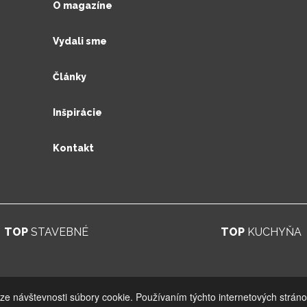
O magazíne
Vydali sme
Články
Inšpirácie
Kontakt
TOP
STAVEBNÉ
TOP
KUCHYŇA
© 2026. UV GROUP s.r.o. |
Created by CTS Europe s.r.o.
ýze návštevnosti súbory cookie. Používaním týchto internetových stráno