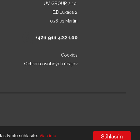
UV GROUP, s.r.o.
E.B.Lukáča 2
036 01 Martin
+421 911 422 100
Cookies
Ochrana osobných údajov
k s týmto súhlasíte.
Viac info.
Súhlasím