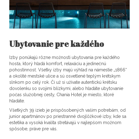
Ubytovanie pre každého
Izby ponúkajú rôzne možnosti ubytovania pre každého
hosťa, ktorý hľadá komfort, relaxáciu a jedinečnú
pohostinnosť. Všetky izby majú výhľad na námestie „1866“
a okolité mestské ulice a sú osvetlené teplým krétskym
slnkom po celý rok. Či už si užívate autentickú krétsku
dovolenku so svojimi blízkymi, alebo hľadáte ubytovanie
počas služobnej cesty, Chania Hotel je miesto, ktoré
hľadáte.
Všetkých 39 izieb je prispôsobených vašim potrebám, od
junior apartmánov po priestranné dvojlôžkové izby, kde sa
estetika a vysoká kvalita stretávajú v najlepšom možnom
spôsobe, práve pre vás.