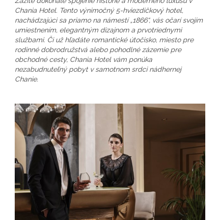
Zažite dokonalé spojenie histórie a moderného luxusu v
Chania Hotel. Tento výnimočný 5-hviezdičkový hotel,
nachádzajúci sa priamo na námestí „1866“, vás očarí svojím
umiestnením, elegantným dizajnom a prvotriednymi
službami. Či už hľadáte romantické útočisko, miesto pre
rodinné dobrodružstvá alebo pohodlné zázemie pre
obchodné cesty, Chania Hotel vám ponúka
nezabudnuteľný pobyt v samotnom srdci nádhernej
Chanie.