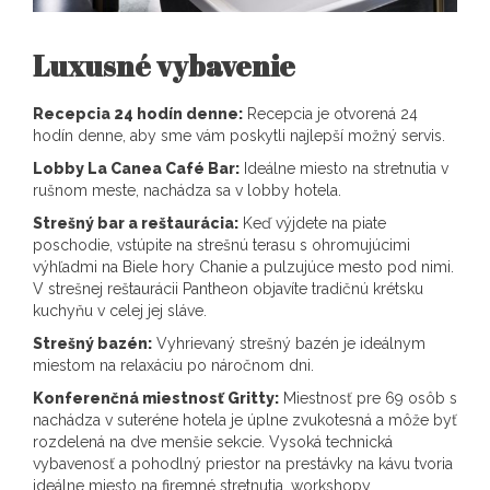
Luxusné vybavenie
Recepcia 24 hodín denne:
Recepcia je otvorená 24
hodín denne, aby sme vám poskytli najlepší možný servis.
Lobby La Canea Café Bar:
Ideálne miesto na stretnutia v
rušnom meste, nachádza sa v lobby hotela.
Strešný bar a reštaurácia:
Keď výjdete na piate
poschodie, vstúpite na strešnú terasu s ohromujúcimi
výhľadmi na Biele hory Chanie a pulzujúce mesto pod nimi.
V strešnej reštaurácii Pantheon objavíte tradičnú krétsku
kuchyňu v celej jej sláve.
Strešný bazén:
Vyhrievaný strešný bazén je ideálnym
miestom na relaxáciu po náročnom dni.
Konferenčná miestnosť Gritty:
Miestnosť pre 69 osôb s
nachádza v suteréne hotela je úplne zvukotesná a môže byť
rozdelená na dve menšie sekcie. Vysoká technická
vybavenosť a pohodlný priestor na prestávky na kávu tvoria
ideálne miesto na firemné stretnutia, workshopy,