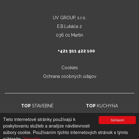
UV GROUP, s.r.o.
E.B.Lukáča 2
036 01 Martin
+421 911 422 100
Cookies
Ochrana osobných údajov
TOP
STAVEBNÉ
TOP
KUCHYŇA
Tieto internetové stránky používajú k
Súhlasím
poskytovaniu služieb a analýze návštevnosti
© 2026. UV GROUP s.r.o. |
Created by CTS Europe s.r.o.
súbory cookie. Používaním týchto internetových stránok s týmto
súhlasíte.
Viac info.