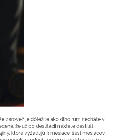
že zároveň je dôležité ako dlho rum necháte v
uvedené, že už po destilácii môžete destilát
jiny, ktoré vyžadujú 3 mesiace, šesť mesiacov,
ec neboli v sudoch, potom také ktoré boli v