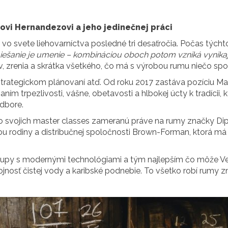
ovi Hernandezovi a jeho jedinečnej práci
o svete liehovarníctva posledné tri desaťročia. Počas tých
miešanie je umenie – kombináciou oboch potom vzniká vynika
ov, zrenia a skrátka všetkého, čo má s výrobou rumu niečo spo
, strategickom plánovaní atď. Od roku 2017 zastáva pozíciu M
ím trpezlivosti, vášne, obetavosti a hlbokej úcty k tradícii, 
dbore.
o svojich master classes zameranú práve na rumy značky Dip
ťou rodiny a distribučnej spoločnosti Brown-Forman, ktorá má
stupy s modernými technológiami a tým najlepším čo môže V
 hojnosť čistej vody a karibské podnebie. To všetko robí rumy