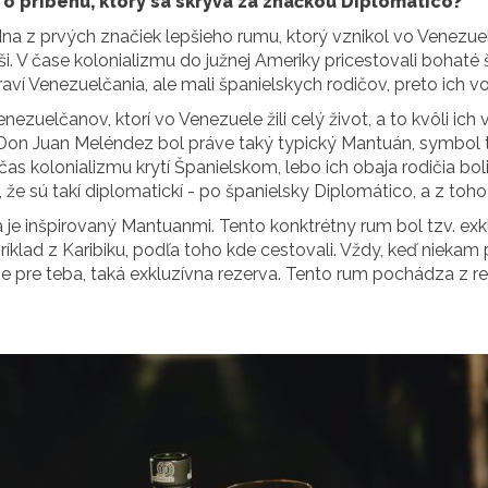
 o príbehu, ktorý sa skrýva za značkou Diplomatico?
dna z prvých značiek lepšieho rumu, ktorý vznikol vo Venezue
i. V čase kolonializmu do južnej Ameriky pricestovali bohaté 
praví Venezuelčania, ale mali španielskych rodičov, preto ich v
zuelčanov, ktorí vo Venezuele žili celý život, a to kvôli i
e Don Juan Meléndez bol práve taký typický Mantuán, symbo
kolonializmu krytí Španielskom, lebo ich obaja rodičia boli Š
, že sú takí diplomatickí - po španielsky Diplomático, a z toh
a je inšpirovaný Mantuanmi. Tento konktrétny rum bol tzv. ex
ríklad z Karibiku, podľa toho kde cestovali. Vždy, keď niekam 
e pre teba, taká exkluzívna rezerva. Tento rum pochádza z reg