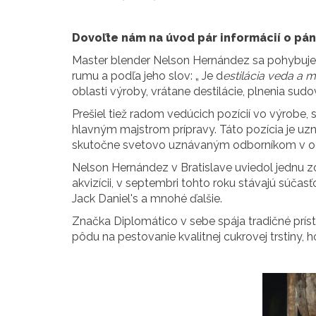
Dovoľte nám na úvod pár informácií o pán
Master blender Nelson Hernández sa pohybuje v
rumu a podľa jeho slov: „ Je d
estilácia veda a 
oblasti výroby, vrátane destilácie, plnenia sud
Prešiel tiež radom vedúcich pozícií vo výrobe
hlavným majstrom prípravy. Táto pozícia je uznan
skutočne svetovo uznávaným odborníkom v o
Nelson Hernández v Bratislave uviedol jednu z
akvizícii, v septembri tohto roku stávajú súčas
Jack Daniel's a mnohé ďalšie.
Značka Diplomático v sebe spája tradičné prí
pôdu na pestovanie kvalitnej cukrovej trstiny,