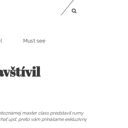
l
Must see
vštívil
vetoznámej master class predstavil rumy
hať ujsť, preto vám prinášame exkluzívny