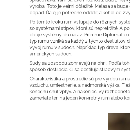
výroba. Toto je veľmi dôležité. Melasa sa bude
odpad. Ďalej je potrebné oddeliť alkohol od zvyš
Po tomto kroku rum vstupuje do rôznych systémo
so systémami stĺpov, ktoré sú nepretržité. A p
oboje systémy idú naraz. Pri rume Diplomatico
typ rumu vzniká sa každý z týchto destilátov d
vývoj rumu v sudoch. Napríklad typ dreva, ktorý
amerických sudoch.
Sudy sa zospodu zohrievajú na ohni. Podľa toh
spôsob destilácie. Či sa destiluje stĺpovým s
Charakteristika a prostredie sú pre výrobu rumu
vzduchu, umiestnenie, a nadmorská výška. Tiež 
konečnú chuť vplyv. A nakoniec, vy rozhodnete ak
zameriate len na jeden konkrétny rum alebo ko