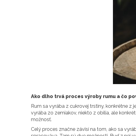
Ako dlho trvá proces výroby rumu a čo pov
Rum sa vyrába z cukrovej trstiny, konkrétne z j
vyrába zo zemiakov, niekto z obilia, ale konkrét
možnosť.
Celý proces značne závisí na tom, ako sa vyrába
spracováva. Tam sú dve možnosti. Buď z nej vyr