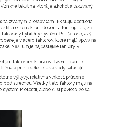
 Vznikne tekutina, ktorá je alkohol a takzvaný
 takzvanými prestávkami. Existujú destilérie
stil, alebo niektoré dokonca fungujú tak, že
a takzvaný hybridný systém. Podľa toho, aký
ocese je viacero faktorov, ktoré majú vplyv na
ke. Náš rum je najčastejšie ten číry, v
alším faktorom, ktorý ovplyvňuje rum je
líma a prostredie, kde sa sudy skladujú.
plotné výkyvy, relatívna vlhkosť, prúdenie
o pod strechou. Všetky tieto faktory majú na
systém Protestil, alebo či si poviete, že sa