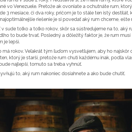
inné vo Venezuele. Pretože ak ovoniate a ochutnáte rum, ktor
3 mesiace, či dva roky, pričom je to stále ten istý destilát, k
ajoptimálnejšie riešenie je si povedať aký rum chceme, ešte
v sude toľko a toľko rokov, skôr sa sústreďujeme na to, aký
ho to bude trvať. Posledný a dôležitý faktor je, že rum musí 
 je lepší.
oľko má rokov. Veľakrát tým ľuďom vysvetľujem, aby ho najskô
en, ktorý je starší, pretože rum chutí každému inak, podľa vla
en bude najlepší, tomuto sa treba vyhnúť.
lyvňujú to, aký rum nakoniec dosiahnete a ako bude chutiť.