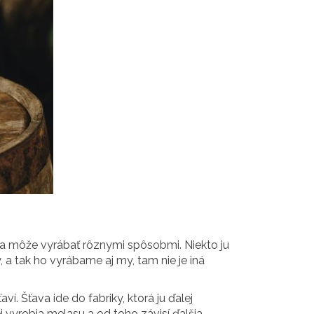
á sa môže vyrábať rôznymi spôsobmi. Niekto ju
, a tak ho vyrábame aj my, tam nie je iná
í. Šťava ide do fabriky, ktorá ju ďalej
 vyrobia melasu a od toho závisí ďalšia