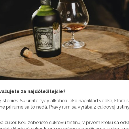
ažujete za najdôležitejšie?
ej stoniek. Sú určité typy alkoholu ako napríklad vodka, ktor
ne pri rume sa to nedá. Pravý rum sa vyrába z cukrovej trstiny
 cukor. Keď zoberiete cukrovú trstinu, v prvom kroku sa odšťav
obia klasický cukor, ktorý poznáme a používame, alebo z nej