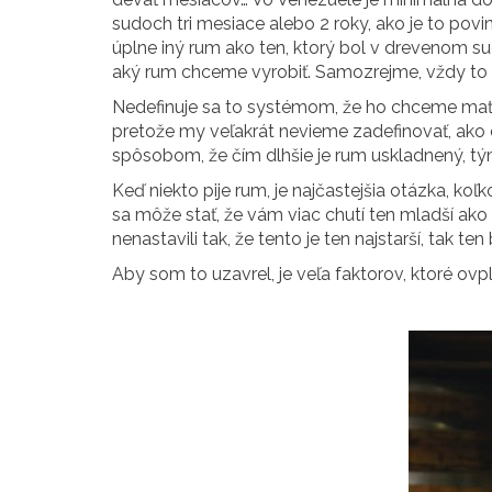
sudoch tri mesiace alebo 2 roky, ako je to pov
úplne iný rum ako ten, ktorý bol v drevenom sude 
aký rum chceme vyrobiť. Samozrejme, vždy to n
Nedefinuje sa to systémom, že ho chceme mať 
pretože my veľakrát nevieme zadefinovať, ako dl
spôsobom, že čím dlhšie je rum uskladnený, tým
Keď niekto pije rum, je najčastejšia otázka, k
sa môže stať, že vám viac chutí ten mladší ako t
nenastavili tak, že tento je ten najstarší, tak t
Aby som to uzavrel, je veľa faktorov, ktoré ovp