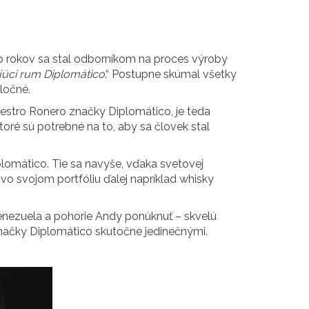
to rokov sa stal odborníkom na proces výroby
júci rum Diplomático
.“ Postupne skúmal všetky
ločné.
aestro Ronero značky Diplomático, je teda
ktoré sú potrebné na to, aby sa človek stal
lomático. Tie sa navyše, vďaka svetovej
 vo svojom portfóliu ďalej napríklad whisky
enezuela a pohorie Andy ponúknuť – skvelú
 značky Diplomático skutočne jedinečnými.