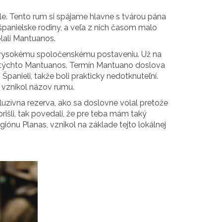
le. Tento rum si spájame hlavne s tvárou pána
španielske rodiny, a veľa z nich časom malo
olali Mantuanos.
ch vysokému spoločenskému postaveniu. Už na
l týchto Mantuanos. Termín Mantuano doslova
panieli, takže boli prakticky nedotknuteľní.
o vznikol názov rumu.
kluzívna rezerva, ako sa doslovne volal pretože
prišli, tak povedali, že pre teba mám taký
iónu Planas, vznikol na základe tejto lokálnej