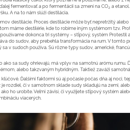
 ďalej fermentovať a po fermentácii sa zmení na CO
a etanol.
2
ku. A na to nám slúži destilácia.
v destilácie. Proces destilácie môže byť nepretržitý alebo s
otom máme destilérie, kde to robíme iným systémom tzv. Prote
 používame dokonca tri systémy – stĺpový, systém Protestil 
áva do sudov, aby prebehla transformácia na rum. V tomto pr
 sa v sudoch používa. Sú rôzne typy sudov, americké, francúzs
o ako sa sudy ohrievajú, má vplyv na samotnú arómu rumu. Ď
ystémom, alebo takzvaným hybridným. Taktiež zaváži samotná k
 kľúčové. Ďalšími faktormi sú aj počasie počas dňa aj noci, te
je rozdiel, či v samotnom sklade sudy skladujú na zemi, aleb
o ho urobíte. Veľmi závisí, či využijete stĺpový systém alebo 
mbináciu viacerých.