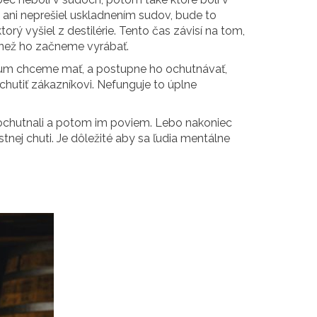
ý ani neprešiel uskladnením sudov, bude to
torý vyšiel z destilérie. Tento čas závisí na tom,
 než ho začneme vyrábať.
 rum chceme mať, a postupne ho ochutnávať,
chutiť zákazníkovi. Nefunguje to úplne
r ochutnali a potom im poviem. Lebo nakoniec
stnej chuti. Je dôležité aby sa ľudia mentálne