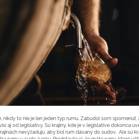
 nikdy to nie je len jeden typ rumu. Zabudol som spomenúť, 
isí aj od legislatívy. Sú krajiny, kde je v legislatíve dokonca 
krajinách nevyžadujú, aby bol rum dávaný do sudov. Ale sú kra
a rumu v sude 2 roky. Predstavte si, že máte rumy, ktoré vôb