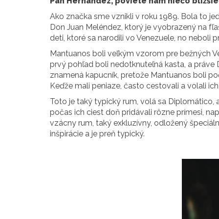
Pán Hernández, poviete nám niečo bližšie
Ako značka sme vznikli v roku 1989. Bola to je
Don Juan Meléndez, ktorý je vyobrazený na fľaš
deti, ktoré sa narodili vo Venezuele, no neboli 
Mantuanos boli veľkým vzorom pre bežných Vene
prvý pohľad boli nedotknuteľná kasta, a práv
znamená kapucník, pretože Mantuanos boli počas 
Keďže mali peniaze, často cestovali a volali ich
Toto je taký typický rum, volá sa Diplomático, 
počas ich ciest doň pridávali rôzne prímesi, nap
vzácny rum, taký exkluzívny, odložený špeciáln
inšpirácie a je preň typický.