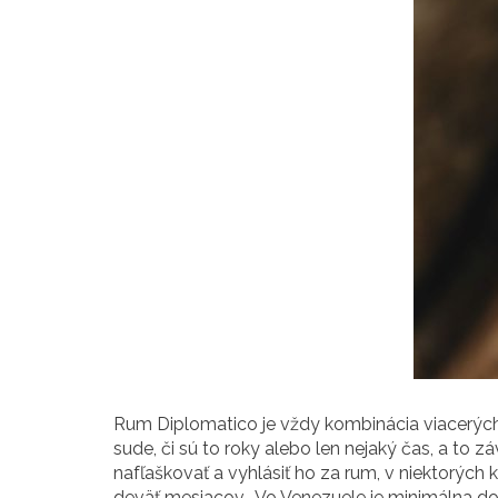
Rum Diplomatico je vždy kombinácia viacerých,
sude, či sú to roky alebo len nejaký čas, a to záv
nafľaškovať a vyhlásiť ho za rum, v niektorých 
deväť mesiacov… Vo Venezuele je minimálna dob