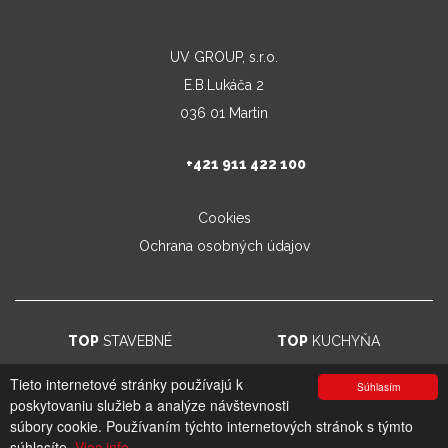
UV GROUP, s.r.o.
E.B.Lukáča 2
036 01 Martin
+421 911 422 100
Cookies
Ochrana osobných údajov
TOP
STAVEBNÉ
TOP
KUCHYŇA
Tieto internetové stránky používajú k
Súhlasím
poskytovaniu služieb a analýze návštevnosti
© 2026. UV GROUP s.r.o. |
Created by CTS Europe s.r.o.
súbory cookie. Používaním týchto internetových stránok s týmto
súhlasíte.
Viac info.