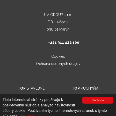
UV GROUP, s.r.o.
E.B.Lukáča 2
036 01 Martin
+421 911 422 100
Cookies
Ochrana osobných údajov
TOP
STAVEBNÉ
TOP
KUCHYŇA
Tieto internetové stránky používajú k
Súhlasím
poskytovaniu služieb a analýze návštevnosti
© 2026. UV GROUP s.r.o. |
Created by CTS Europe s.r.o.
súbory cookie. Používaním týchto internetových stránok s týmto
súhlasíte.
Viac info.