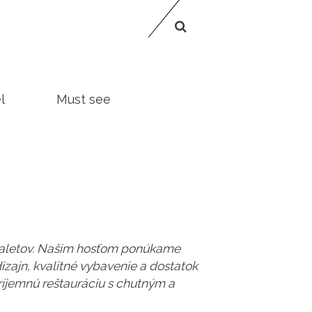
l
Must see
chaletov. Našim hosťom ponúkame
zajn, kvalitné vybavenie a dostatok
príjemnú reštauráciu s chutným a