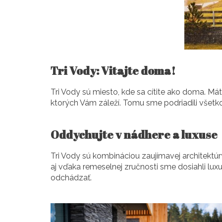
Tri Vody: Vitajte doma!
Tri Vody sú miesto, kde sa cítite ako doma. Máte
ktorých Vám záleží. Tomu sme podriadili všetko
Oddychujte v nádhere a luxuse
Tri Vody sú kombináciou zaujímavej architektúr
aj vďaka remeselnej zručnosti sme dosiahli luxu
odchádzať.