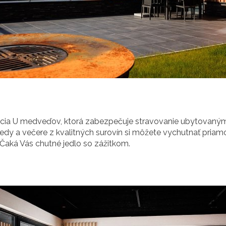
ácia U medveďov, ktorá zabezpečuje stravovanie ubytovaným v 
obedy a večere z kvalitných surovín si môžete vychutnať priamo
Čaká Vás chutné jedlo so zážitkom.