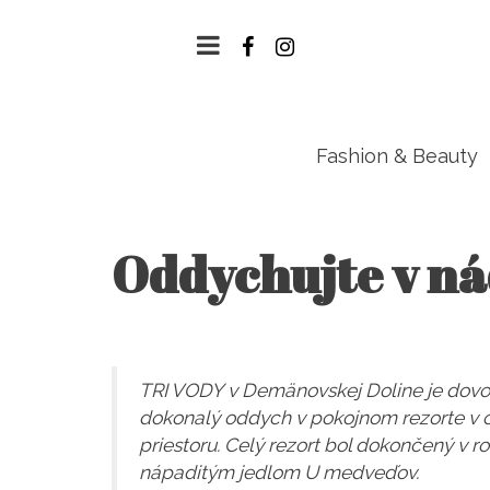
Fashion & Beauty
Oddychujte v ná
TRI VODY v Demänovskej Doline je dovol
dokonalý oddych v pokojnom rezorte v ob
priestoru. Celý rezort bol dokončený v 
nápaditým jedlom U medveďov.