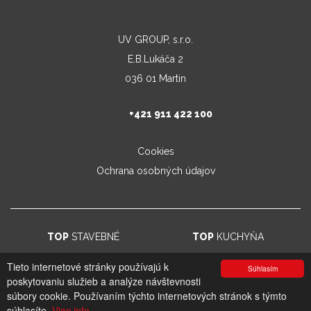
UV GROUP, s.r.o.
E.B.Lukáča 2
036 01 Martin
+421 911 422 100
Cookies
Ochrana osobných údajov
TOP
STAVEBNÉ
TOP
KUCHYŇA
Tieto internetové stránky používajú k
Súhlasím
poskytovaniu služieb a analýze návštevnosti
© 2026. UV GROUP s.r.o. |
Created by CTS Europe s.r.o.
súbory cookie. Používaním týchto internetových stránok s týmto
súhlasíte.
Viac info.