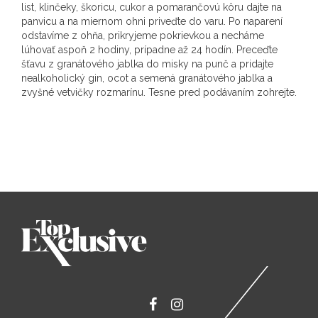
list, klinčeky, škoricu, cukor a pomarančovú kôru dajte na
panvicu a na miernom ohni priveďte do varu. Po naparení
odstavíme z ohňa, prikryjeme pokrievkou a necháme
lúhovať aspoň 2 hodiny, prípadne až 24 hodín. Preceďte
šťavu z granátového jablka do misky na punč a pridajte
nealkoholický gin, ocot a semená granátového jablka a
zvyšné vetvičky rozmarínu. Tesne pred podávaním zohrejte.