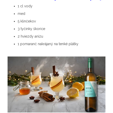
1 cl vody
med
5 klinčekov
3 tyčinky škorice
2 hviezdy anízu
1 pomaranč nakrájaný na tenké plátky