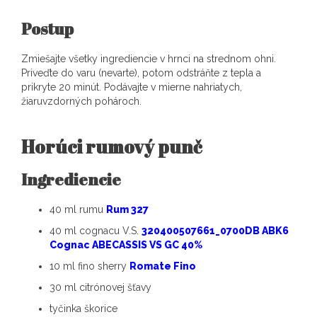
Postup
Zmiešajte všetky ingrediencie v hrnci na strednom ohni.
Priveďte do varu (nevarte), potom odstráňte z tepla a
prikryte 20 minút. Podávajte v mierne nahriatych,
žiaruvzdorných pohároch.
Horúci rumový punč
Ingrediencie
40 ml rumu
Rum 327
40 ml cognacu V.S.
320400507661_0700DB ABK6
Cognac ABECASSIS VS GC 40%
10 ml fino sherry
Romate Fino
30 ml citrónovej šťavy
tyčinka škorice