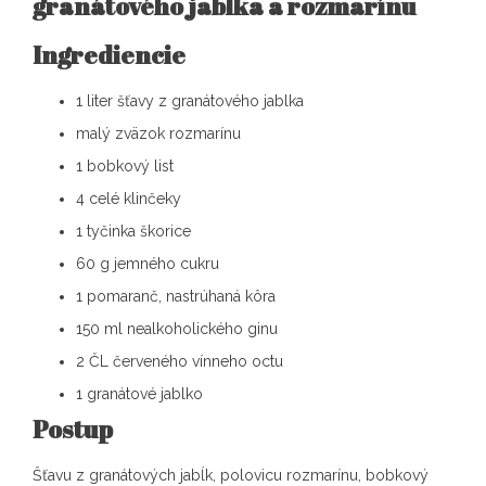
granátového jablka a rozmarínu
Ingrediencie
1 liter šťavy z granátového jablka
malý zväzok rozmarínu
1 bobkový list
4 celé klinčeky
1 tyčinka škorice
60 g jemného cukru
1 pomaranč, nastrúhaná kôra
150 ml nealkoholického ginu
2 ČL červeného vínneho octu
1 granátové jablko
Postup
Šťavu z granátových jabĺk, polovicu rozmarínu, bobkový