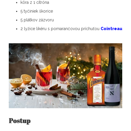
kôra z 1 citróna
5 tyčiniek škorice
5 plátkov zázvoru
2 lyžice likéru s pomarančovou príchuťou
Cointreau
Postup