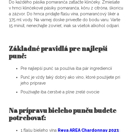
Do každého pásika pomaranča zatlačte klinčeky. Zmiešate
v hrnci klinčekové pásiky pomaranča, kôru z citróna, škoricu
a zázvor. Do hrnca pridajte fľašu vína, pomarančový likér a
375 ml vody. Na varnej doske priveďte do bodu varu. Varte
15 minút, nenechajte zovrieť, inak sa všetok alkohol odparí.
Základné pravidlá pre najlepší
punč:
Pre najlepší punč sa používa iba pár ingrediencií
Punč je vždy taký dobrý ako víno, ktoré použijete pri
jeho príprave
Používajte iba čerstvé a plne zrelé ovocie
Na prípravu bieleho punču budete
potrebovať:
1 fľašu bieleho vína
Reya AREA Chardonnay 2023