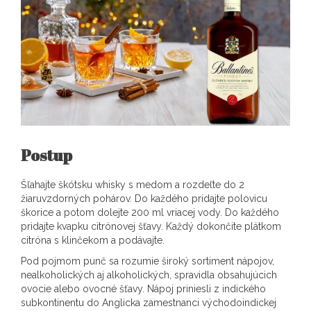
Postup
Šľahajte škótsku whisky s medom a rozdeľte do 2
žiaruvzdorných pohárov. Do každého pridajte polovicu
škorice a potom dolejte 200 ml vriacej vody. Do každého
pridajte kvapku citrónovej šťavy. Každý dokončite plátkom
citróna s klinčekom a podávajte.
Pod pojmom punč sa rozumie široký sortiment nápojov,
nealkoholických aj alkoholických, spravidla obsahujúcich
ovocie alebo ovocné šťavy. Nápoj priniesli z indického
subkontinentu do Anglicka zamestnanci východoindickej