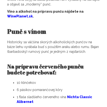
a objavil sa „moderný“ punč.
Víno a alkohol na prípravu punču nájdete na
WinePlanet.sk
.
Punč s vínom
Historicky sa väčšina skorých alkoholických punčov na
báze liehu vyrábala buď s použitím araku alebo rumu. Bajan
(barbadoský) rumový punč je jedným z najstarších.
Na prípravu červeného punču
budete potrebovať:
10 klinčekov
6 pásikov pomarančovej kôry
1 fľaša sladšieho červeného vína
Nichta Classic
Alibernet