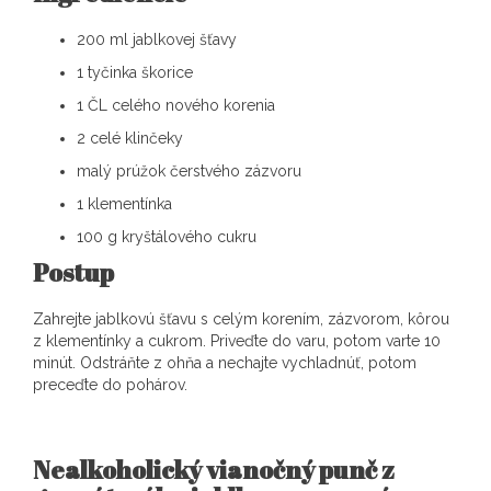
200 ml jablkovej šťavy
1 tyčinka škorice
1 ČL celého nového korenia
2 celé klinčeky
malý prúžok čerstvého zázvoru
1 klementínka
100 g kryštálového cukru
Postup
Zahrejte jablkovú šťavu s celým korením, zázvorom, kôrou
z klementínky a cukrom. Priveďte do varu, potom varte 10
minút. Odstráňte z ohňa a nechajte vychladnúť, potom
preceďte do pohárov.
Nealkoholický vianočný punč z