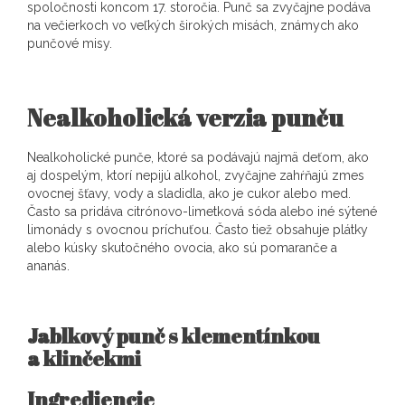
spoločnosti koncom 17. storočia. Punč sa zvyčajne podáva
na večierkoch vo veľkých širokých misách, známych ako
punčové misy.
Nealkoholická verzia punču
Nealkoholické punče, ktoré sa podávajú najmä deťom, ako
aj dospelým, ktorí nepijú alkohol, zvyčajne zahŕňajú zmes
ovocnej šťavy, vody a sladidla, ako je cukor alebo med.
Často sa pridáva citrónovo-limetková sóda alebo iné sýtené
limonády s ovocnou príchuťou. Často tiež obsahuje plátky
alebo kúsky skutočného ovocia, ako sú pomaranče a
ananás.
Jablkový punč s klementínkou
a klinčekmi
Ingrediencie