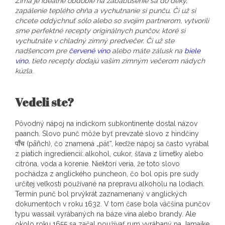
Zima je ideálne obdobie na zababušenie sa do deky,
zapálenie teplého ohňa a vychutnanie si punču. Či už si
chcete oddýchnuť sólo alebo so svojím partnerom, vytvorili
sme perfektné recepty originálnych punčov, ktoré si
vychutnáte v chladný zimný predvečer. Či už ste
nadšencom pre
červené víno
alebo máte zálusk na
biele
víno
, tieto recepty dodajú vašim zimným večerom nádych
kúzla.
Vedeli ste?
Pôvodný nápoj na indickom subkontinente dostal názov
paanch. Slovo punč môže byť prevzaté slovo z hindčiny
पाँच (pāñch), čo znamená „päť“, keďže nápoj sa často vyrábal
z piatich ingrediencií: alkohol, cukor, šťava z limetky alebo
citróna, voda a korenie. Niektorí veria, že toto slovo
pochádza z anglického puncheon, čo bol opis pre sudy
určitej veľkosti používané na prepravu alkoholu na lodiach.
Termín punč bol prvýkrát zaznamenaný v anglických
dokumentoch v roku 1632. V tom čase bola väčšina punčov
typu wassail vyrábaných na báze vína alebo brandy. Ale
okolo roku 1655 sa začal používať rum vyrábaný na Jamajke