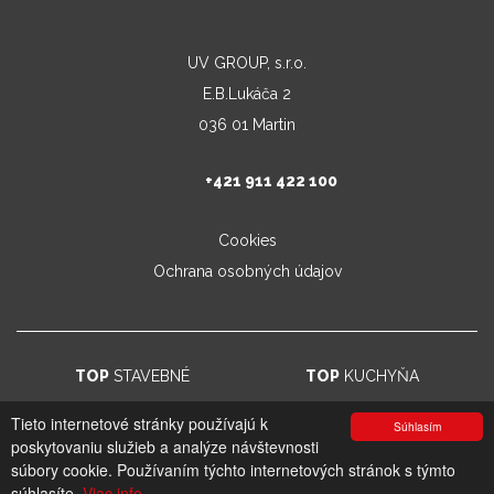
UV GROUP, s.r.o.
E.B.Lukáča 2
036 01 Martin
+421 911 422 100
Cookies
Ochrana osobných údajov
TOP
STAVEBNÉ
TOP
KUCHYŇA
Tieto internetové stránky používajú k
Súhlasím
poskytovaniu služieb a analýze návštevnosti
© 2026. UV GROUP s.r.o. |
Created by CTS Europe s.r.o.
súbory cookie. Používaním týchto internetových stránok s týmto
súhlasíte.
Viac info.