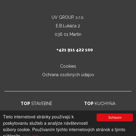
UV GROUP, s.r.o.
E.B.Lukáča 2
036 01 Martin
+421 911 422 100
Cookies
Ochrana osobných údajov
TOP
STAVEBNÉ
TOP
KUCHYŇA
Tieto internetové stránky používajú k
Súhlasím
poskytovaniu služieb a analýze návštevnosti
© 2026. UV GROUP s.r.o. |
Created by CTS Europe s.r.o.
súbory cookie. Používaním týchto internetových stránok s týmto
súhlasíte.
Viac info.