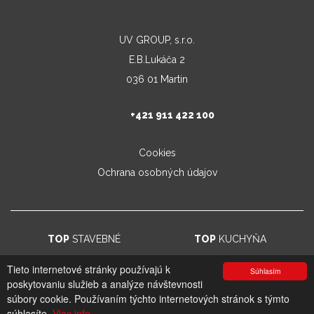
UV GROUP, s.r.o.
E.B.Lukáča 2
036 01 Martin
+421 911 422 100
Cookies
Ochrana osobných údajov
TOP
STAVEBNÉ
TOP
KUCHYŇA
Tieto internetové stránky používajú k
Súhlasím
poskytovaniu služieb a analýze návštevnosti
© 2026. UV GROUP s.r.o. |
Created by CTS Europe s.r.o.
súbory cookie. Používaním týchto internetových stránok s týmto
súhlasíte.
Viac info.