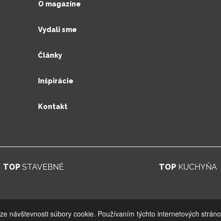
O magazíne
Vydali sme
Články
Inšpirácie
Kontakt
TOP
STAVEBNÉ
TOP
KUCHYŇA
© 2026. UV GROUP s.r.o. |
Created by CTS Europe s.r.o.
ýze návštevnosti súbory cookie. Používaním týchto internetových stráno