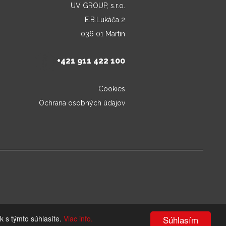
UV GROUP, s.r.o.
E.B.Lukáča 2
036 01 Martin
+421 911 422 100
Cookies
Ochrana osobných údajov
k s týmto súhlasíte.
Viac info.
Súhlasím