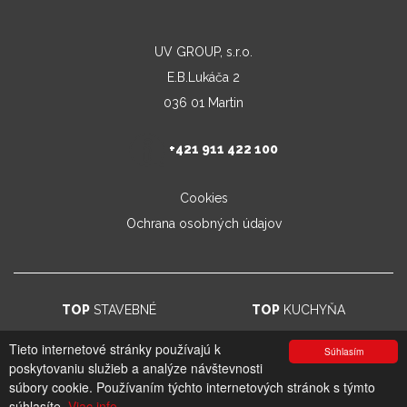
UV GROUP, s.r.o.
E.B.Lukáča 2
036 01 Martin
+421 911 422 100
Cookies
Ochrana osobných údajov
TOP
STAVEBNÉ
TOP
KUCHYŇA
Tieto internetové stránky používajú k
Súhlasím
poskytovaniu služieb a analýze návštevnosti
© 2026. UV GROUP s.r.o. |
Created by CTS Europe s.r.o.
súbory cookie. Používaním týchto internetových stránok s týmto
súhlasíte.
Viac info.