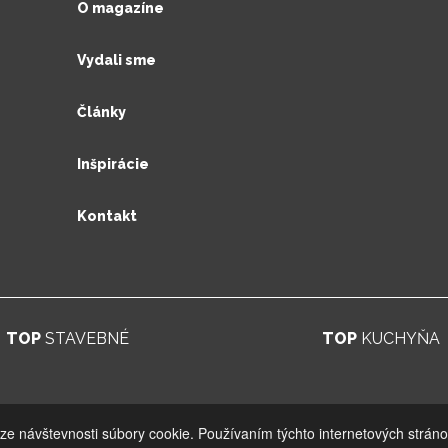
O magazíne
Vydali sme
Články
Inšpirácie
Kontakt
TOP
STAVEBNÉ
TOP
KUCHYŇA
© 2026. UV GROUP s.r.o. |
Created by CTS Europe s.r.o.
ýze návštevnosti súbory cookie. Používaním týchto internetových stráno