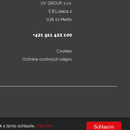
UV GROUP, s.r.o.
E.B.Lukáča 2
036 01 Martin
+421 911 422 100
Cookies
Ochrana osobných údajov
k s týmto súhlasíte.
Viac info.
Súhlasím