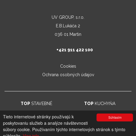
UV GROUP, s.r.o.
E.B.Lukáča 2
036 01 Martin
+421 911 422 100
Cookies
Ochrana osobných údajov
TOP
STAVEBNÉ
TOP
KUCHYŇA
Tieto internetové stránky používajú k
Súhlasím
poskytovaniu služieb a analýze návštevnosti
© 2026. UV GROUP s.r.o. |
Created by CTS Europe s.r.o.
súbory cookie. Používaním týchto internetových stránok s týmto
súhlasíte.
Viac info.