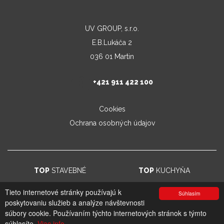
UV GROUP, s.r.o.
E.B.Lukáča 2
036 01 Martin
+421 911 422 100
Cookies
Ochrana osobných údajov
TOP
STAVEBNÉ
TOP
KUCHYŇA
Tieto internetové stránky používajú k
Súhlasím
poskytovaniu služieb a analýze návštevnosti
© 2026. UV GROUP s.r.o. |
Created by CTS Europe s.r.o.
súbory cookie. Používaním týchto internetových stránok s týmto
súhlasíte.
Viac info.