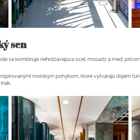
ký sen
or, kde sa kombinuje nehrdzavejúca oceľ, mosadz a meď, pri
 inšpirovanými morským pohybom, ktoré vytvárajú dojem tune
inak.