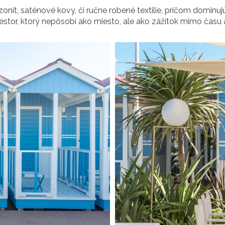
zonit, saténové kovy, či ručne robené textílie, pričom dominujú
riestor, ktorý nepôsobí ako miesto, ale ako zážitok mimo času a