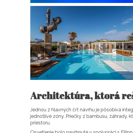
Architektúra, ktorá re
Jednou z hlavných čŕt návrhu je pôsobivá integr
jednotlivé zóny. Priečky z bambusu, záhrady, k
priestoru.
Osvetlenie bolo navrhnuté v spolupráci s Filipp