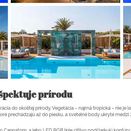
špektuje prírodu
ácia do okolitej prírody. Vegetácia – najmä tropická – nie je l
toré prechádzajú až do piesku, a svetelné body ukryté medzi
o Cannatom, a jeho LED RGB línie citlivo podčiarkujú kontúry 