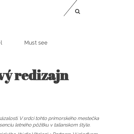
l
Must see
vý redizajn
kázalosti. V srdci tohto prímorského mestečka
senciu letného pôžitku v talianskom štýle.