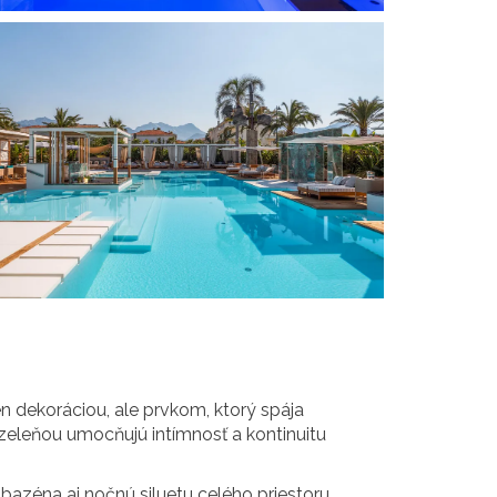
en dekoráciou, ale prvkom, ktorý spája
 zeleňou umocňujú intímnosť a kontinuitu
bazéna aj nočnú siluetu celého priestoru.