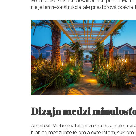
Po viac ako šiestich desaťročiach prešiel Mai
nie je len rekonštrukcia, ale priestorová poézia
Dizajn medzi minulosť
Architekt Michele Vitaloni vníma dizajn ako nara
hranice medzi interiérom a exteriérom, súkrom