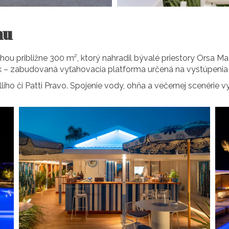
hu
hou približne 300 m², ktorý nahradil bývalé priestory Orsa 
k – zabudovaná vyťahovacia platforma určená na vystúpenia
liho či Patti Pravo. Spojenie vody, ohňa a večernej scenérie 