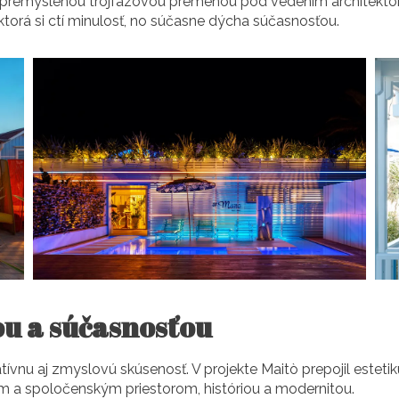
tò premyslenou trojfázovou premenou pod vedením architekton
, ktorá si ctí minulosť, no súčasne dýcha súčasnosťou.
ou a súčasnosťou
tívnu aj zmyslovú skúsenosť. V projekte Maitò prepojil estetiku
ím a spoločenským priestorom, históriou a modernitou.