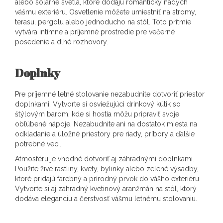
alebo solárne svetlá, ktoré dodajú romantický nádych
vášmu exteriéru. Osvetlenie môžete umiestniť na stromy,
terasu, pergolu alebo jednoducho na stôl. Toto prítmie
vytvára intímne a príjemné prostredie pre večerné
posedenie a dlhé rozhovory.
Doplnky
Pre príjemné letné stolovanie nezabudnite dotvoriť priestor
doplnkami. Vytvorte si osviežujúci drinkový kútik so
štýlovým barom, kde si hostia môžu pripraviť svoje
obľúbené nápoje. Nezabudnite ani na dostatok miesta na
odkladanie a úložné priestory pre riady, príbory a ďalšie
potrebné veci.
Atmosféru je vhodné dotvoriť aj záhradnými doplnkami.
Použite živé rastliny, kvety, bylinky alebo zelené výsadby,
ktoré pridajú farebný a prírodný prvok do vášho exteriéru.
Vytvorte si aj záhradný kvetinový aranžmán na stôl, ktorý
dodáva eleganciu a čerstvosť vášmu letnému stolovaniu.