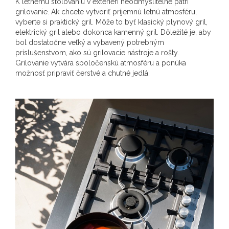
K letnému stolovaniu v exteriéri neodmysliteľne patrí
grilovanie. Ak chcete vytvoriť príjemnú letnú atmosféru,
vyberte si praktický gril. Môže to byť klasický plynový gril,
elektrický gril alebo dokonca kamenný gril. Dôležité je, aby
bol dostatočne veľký a vybavený potrebným
príslušenstvom, ako sú grilovacie nástroje a rošty.
Grilovanie vytvára spoločenskú atmosféru a ponúka
možnosť pripraviť čerstvé a chutné jedlá.