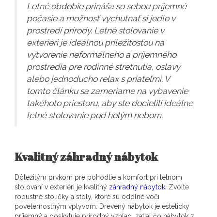
Letné obdobie prináša so sebou príjemné
počasie a možnosť vychutnať si jedlo v
prostredí prírody. Letné stolovanie v
exteriéri je ideálnou príležitosťou na
vytvorenie neformálneho a príjemného
prostredia pre rodinné stretnutia, oslavy
alebo jednoducho relax s priateľmi. V
tomto článku sa zameriame na vybavenie
takéhoto priestoru, aby ste docielili ideálne
letné stolovanie pod holým nebom.
Kvalitný záhradný nábytok
Dôležitým prvkom pre pohodlie a komfort pri letnom
stolovaní v exteriéri je kvalitný
záhradný nábytok
.
Zvoľte
robustné stoličky a stoly, ktoré sú odolné voči
poveternostným vplyvom. Drevený nábytok je esteticky
príjemný a poskytuje prírodný vzhľad, zatiaľ čo nábytok z