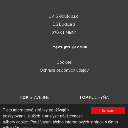
UV GROUP, s.r.o.
E.B.Lukáča 2
036 01 Martin
+421 911 422 100
Cookies
Ochrana osobných údajov
TOP
STAVEBNÉ
TOP
KUCHYŇA
Tieto internetové stránky používajú k
Súhlasím
poskytovaniu služieb a analýze návštevnosti
© 2026. UV GROUP s.r.o. |
Created by CTS Europe s.r.o.
súbory cookie. Používaním týchto internetových stránok s týmto
súhlasíte.
Viac info.