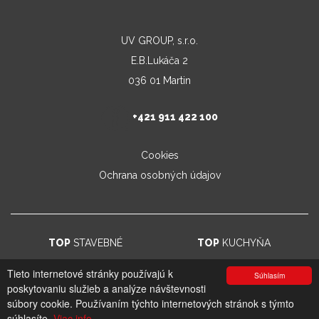
UV GROUP, s.r.o.
E.B.Lukáča 2
036 01 Martin
+421 911 422 100
Cookies
Ochrana osobných údajov
TOP
STAVEBNÉ
TOP
KUCHYŇA
Tieto internetové stránky používajú k
Súhlasím
poskytovaniu služieb a analýze návštevnosti
© 2026. UV GROUP s.r.o. |
Created by CTS Europe s.r.o.
súbory cookie. Používaním týchto internetových stránok s týmto
súhlasíte.
Viac info.