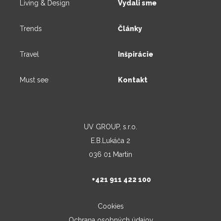
Living & Design
Vydali sme
Trends
Články
Travel
Inšpirácie
Must see
Kontakt
UV GROUP, s.r.o.
E.B.Lukáča 2
036 01 Martin
+421 911 422 100
Cookies
Ochrana osobných údajov