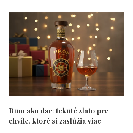
Rum ako dar: tekuté zlato pre
chvíle, ktoré si zaslúžia viac