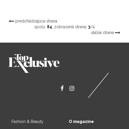
predchádzajúca strana
spolu:
84
, zobrazená strana:
3
/4
ďalšia strana
Fashion & Beauty
O magazíne