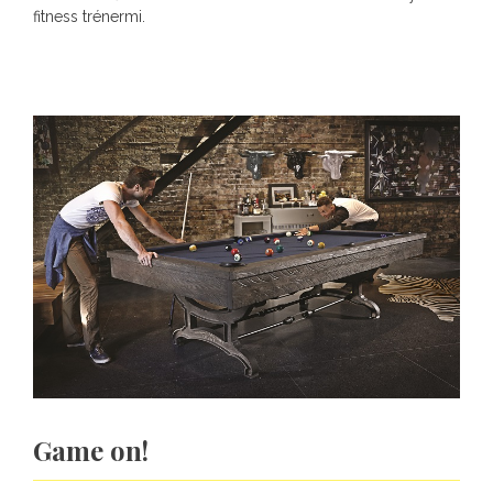
fitness trénermi.
Game on!