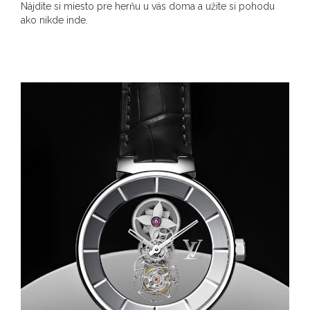
Nájdite si miesto pre herňu u vás doma a užite si pohodu
ako nikde inde.